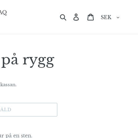
AQ
Valuta
Sök
Logga in
Varukorg
på rygg
 kassan.
SÅLD
jur på en sten.