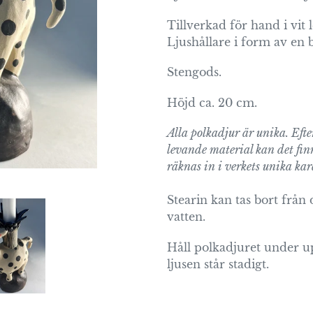
produkten
i
Tillverkad för hand i vit 
din
Ljushållare i form av en
varukorg
Stengods.
Höjd ca. 20 cm.
Alla polkadjur är unika. Eft
levande material kan det fin
räknas in i verkets unika kar
Stearin kan tas bort från
vatten.
Håll polkadjuret under upp
ljusen står stadigt.