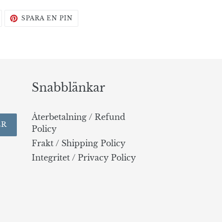
TWITTRA
SPARA
SPARA EN PIN
PÅ
EN
TWITTER
PIN
PÅ
PINTEREST
Snabblänkar
Återbetalning / Refund
ER
Policy
Frakt / Shipping Policy
Integritet / Privacy Policy