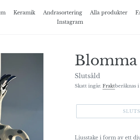
em
Keramik
Andrasortering
Alla produkter
F
Instagram
Blomma 
Tillgänglighet
Slutsåld
Skatt ingår.
Frakt
beräknas i
SLUT
Lägger
till
Ljusstake i form av ett d