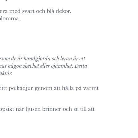
lera med svart och blå dekor.
 blomma..
ersom de är handgjorda och leran är ett
nas någon skevhet eller ojämnhet. Detta
aktär.
 ditt polkadjur genom att hälla på varmt
sikt när ljusen brinner och se till att