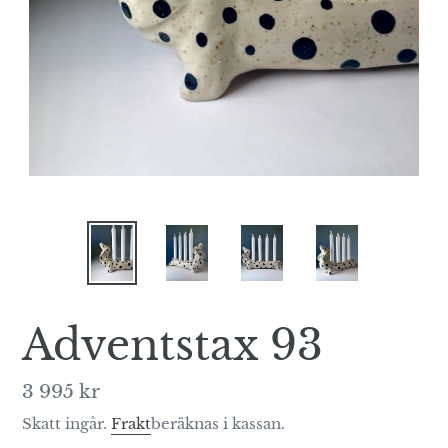
Adventstax 93
Ordinarie
3 995 kr
pris
Skatt ingår.
Frakt
beräknas i kassan.