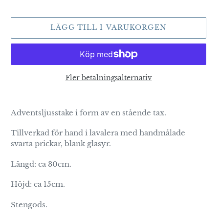
LÄGG TILL I VARUKORGEN
Fler betalningsalternativ
Lägger
till
Adventsljusstake i form av en stående tax.
produkten
i
Tillverkad för hand i lavalera med handmålade
din
svarta prickar, blank glasyr.
varukorg
Längd: ca 30cm.
Höjd: ca 15cm.
Stengods.