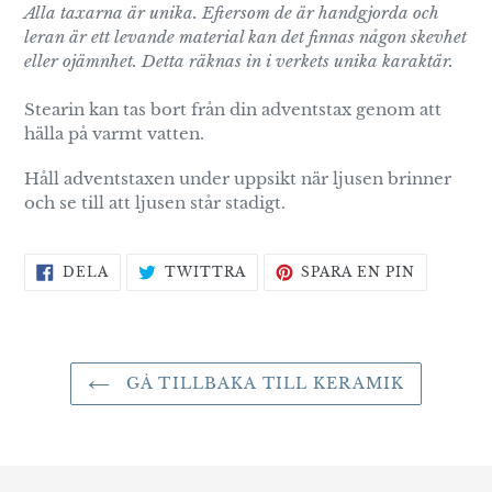
Alla taxarna är unika. Eftersom de är handgjorda och
leran är ett levande material kan det finnas någon skevhet
eller ojämnhet. Detta räknas in i verkets unika karaktär.
Stearin kan tas bort från din adventstax genom att
hälla på varmt vatten.
Håll adventstaxen under uppsikt när ljusen brinner
och se till att ljusen står stadigt.
DELA
TWITTRA
SPARA
DELA
TWITTRA
SPARA EN PIN
PÅ
PÅ
EN
FACEBOOK
TWITTER
PIN
PÅ
PINTERE
GÅ TILLBAKA TILL KERAMIK